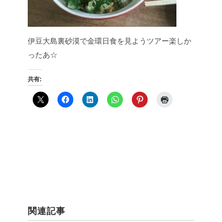
伊豆大島裏砂漠で金環日食を見ようツアー楽しか
ったあ☆
共有:
関連記事