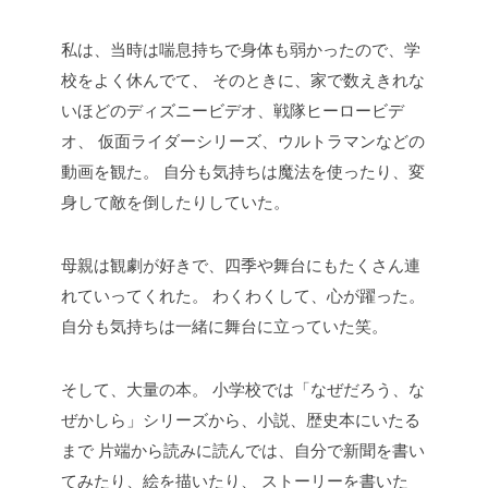
私は、当時は喘息持ちで身体も弱かったので、学
校をよく休んでて、
そのときに、家で数えきれな
いほどのディズニービデオ、戦隊ヒーロービデ
オ、
仮面ライダーシリーズ、ウルトラマンなどの
動画を観た。
自分も気持ちは魔法を使ったり、変
身して敵を倒したりしていた。
母親は観劇が好きで、四季や舞台にもたくさん連
れていってくれた。
わくわくして、心が躍った。
自分も気持ちは一緒に舞台に立っていた笑。
そして、大量の本。
小学校では「なぜだろう、な
ぜかしら」シリーズから、小説、歴史本にいたる
まで
片端から読みに読んでは、自分で新聞を書い
てみたり、絵を描いたり、
ストーリーを書いた