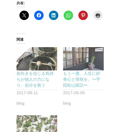
共有:
関連
前向きを信じる気持
もう一度、人生に好
ちが他人の力にな
奇心と情熱を。〜宇
り、自分を救う
陀松山探訪〜
2017-08-11
2017-09-05
blog
blog