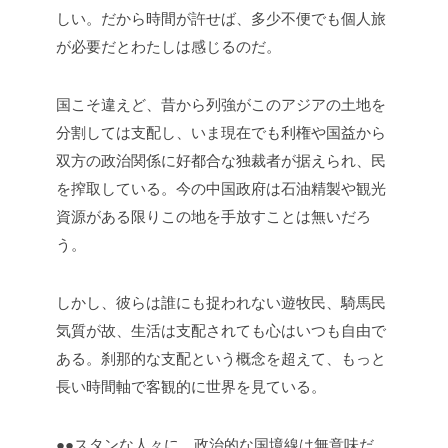
しい。だから時間が許せば、多少不便でも個人旅
が必要だとわたしは感じるのだ。
国こそ違えど、昔から列強がこのアジアの土地を
分割しては支配し、いま現在でも利権や国益から
双方の政治関係に好都合な独裁者が据えられ、民
を搾取している。今の中国政府は石油精製や観光
資源がある限りこの地を手放すことは無いだろ
う。
しかし、彼らは誰にも捉われない遊牧民、騎馬民
気質が故、生活は支配されても心はいつも自由で
ある。刹那的な支配という概念を超えて、もっと
長い時間軸で客観的に世界を見ている。
●●スタンな人々に、政治的な国境線は無意味だ。