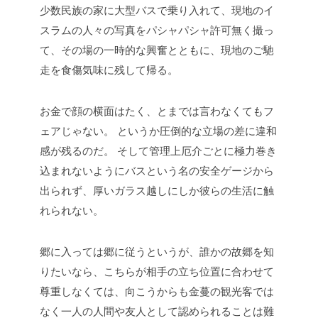
少数民族の家に大型バスで乗り入れて、現地のイ
スラムの人々の写真をパシャパシャ許可無く撮っ
て、その場の一時的な興奮とともに、現地のご馳
走を食傷気味に残して帰る。
お金で顔の横面はたく、とまでは言わなくてもフ
ェアじゃない。
というか圧倒的な立場の差に違和
感が残るのだ。
そして管理上厄介ごとに極力巻き
込まれないようにバスという名の安全ゲージから
出られず、厚いガラス越しにしか彼らの生活に触
れられない。
郷に入っては郷に従うというが、誰かの故郷を知
りたいなら、こちらが相手の立ち位置に合わせて
尊重しなくては、向こうからも金蔓の観光客では
なく一人の人間や友人として認められることは難