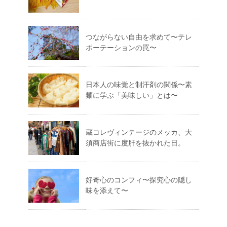
つながらない自由を求めて〜テレ
ポーテーションの罠〜
日本人の味覚と制汗剤の関係〜素
麺に学ぶ「美味しい」とは〜
蔵コレヴィンテージのメッカ、大
須商店街に度肝を抜かれた日。
好奇心のコンフィ〜探究心の隠し
味を添えて〜