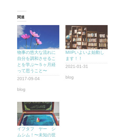
関連
物事の悠大な流れに
MIIPいよいよ始動し
自分を調和させるこ
ます！！
とを学ぶ〜５ヶ月経
2021-01-31
って思うこと〜
blog
2017-09-04
blog
イフタフ ヤー シ
ムシム！〜未知の世