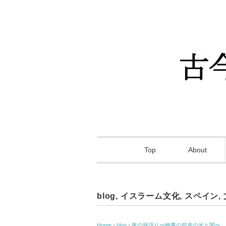
Top
About
blog
,
イスラーム文化
,
スペイン
,
Home
›
blog
›
夜の旅語り〜物事の前進の光と闇〜