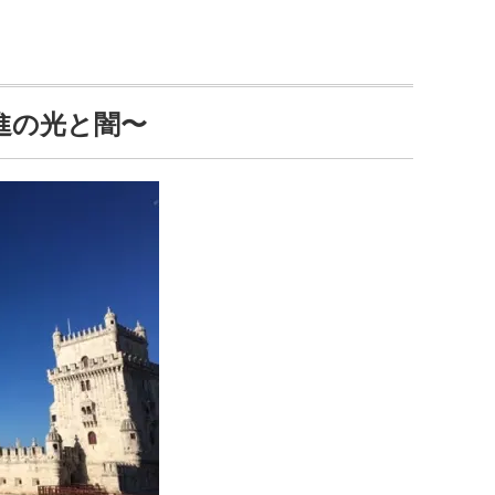
進の光と闇〜