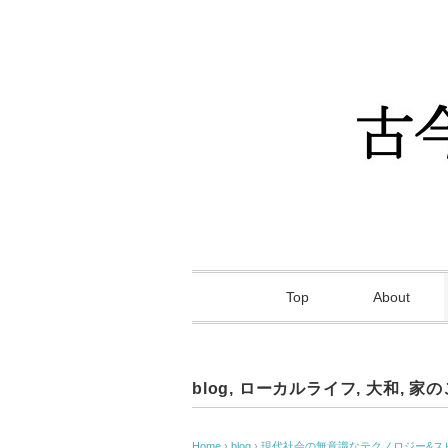
Top
About
blog
,
ローカルライフ
,
大和
,
家の
Home
›
blog
›
現代社会の無意識なテクノロジー&ス