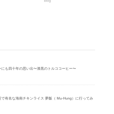
blog
ーにも四十年の思い出〜漆黒のトルココーヒー〜
で有名な海南チキンライス 夢飯（ Mu-Hung）に行ってみ