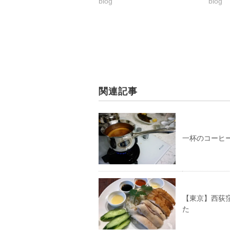
blog
blog
関連記事
一杯のコーヒ
【東京】西荻窪
た