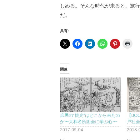
しめる。そんな時代が来ると、旅行
だ。
共有:
関連
庶民の”観光”はどこから来たの
【BO
か〜大和名所図会に学ぶ心〜
戸社
2017-09-04
2018-