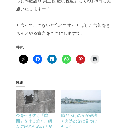
らしべ旅語り 第三夜 旅の視座」にて6月28日に実
施いたしますー！
と言って、こないだ忘れてすっとばした告知をき
ちんとやる宣言をここにします笑。
共有:
関連
今を生き抜く「隙
隙だらけの女が破壊
間」を作る旅と、網
と創造の先に見つけ
を広げるための「探
た人生