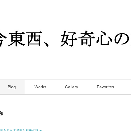
Blog
Works
Gallery
Favorites
和
良を照らす景教と祆教の謎〜