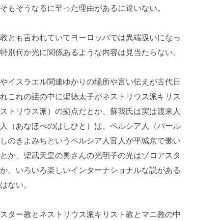
そもそうなるに至った理由があるに違いない。
教とも言われていてヨーロッパでは異端扱いになっ
特別何か光に関係あるような内容は見当たらない。
やイスラエル関連ゆかりの場所や言い伝えが古代日
れこれの話の中に聖徳太子がネストリウス派キリス
ストリウス派）の拠点だとか、蘇我氏は実は渡来人
人（あなほべのはしひと）は、ペルシア人（パール
しのきよみちというペルシア人官人が平城京で働い
とか、聖武天皇の奥さんの光明子の光はゾロアスタ
か、いろいろ楽しいインターナショナルな説がある
はない。
スター教とネストリウス派キリスト教とマニ教の中