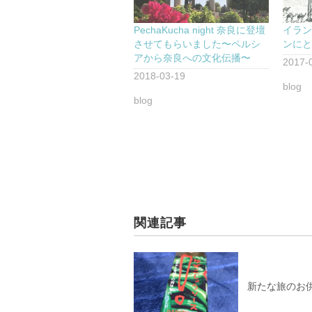
PechaKucha night 奈良に登壇
イラ
させてもらいました〜ペルシ
ンに
アから奈良への文化伝播〜
2017-
2018-03-19
blog
blog
関連記事
新たな旅のお