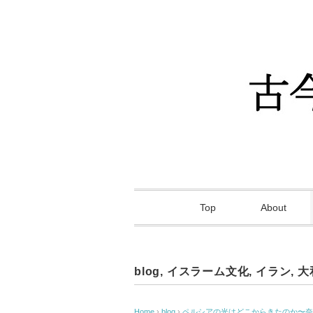
Top
About
blog
,
イスラーム文化
,
イラン
,
大
Home
›
blog
›
ペルシアの光はどこからきたのか〜奈