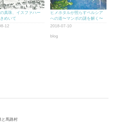
ンの真珠、イスファハー
ヒメホタルが照らすペルシア
ときめいて
への道〜マンボの謎を解く〜
08-12
2018-07-10
blog
供と馬路村