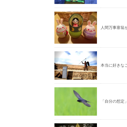
人間万事塞翁
本当に好きな
「自分の想定