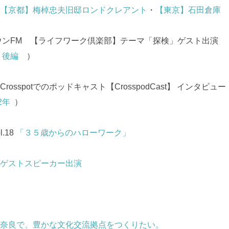
【京都】梅棹忠夫旧邸ロンドクレアント
・
【東京】石田倉庫
ウンFM 【ライフワーク倶楽部】テーマ「探検」ゲスト出演
：
後編
）
osspotでのポッドキャスト【CrosspodCast】 インタビュー
2年
）
.18
「３５歳からのハローワーク」
ゲストスピーカー出演
奈良で、豊かな文化交流拠点をつくりたい。