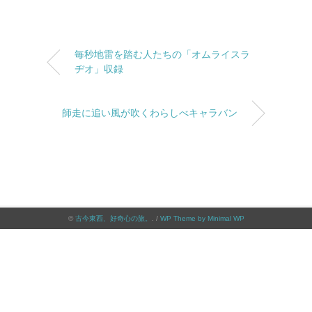
毎秒地雷を踏む人たちの「オムライスラ
ヂオ」収録
師走に追い風が吹くわらしべキャラバン
©
古今東西、好奇心の旅。
. /
WP Theme by Minimal WP