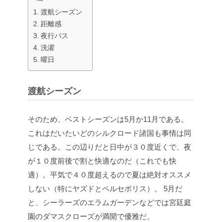
渡航シーズン
距離感
夜行バス
洗濯
曜日
渡航シーズン
そのため、ベストシーズンは5月か11月である。
これはだいたいどのシルクロード諸国も事情は同
じである。この辺りだと日中が３０度近くで、夜
が１０度前後で割と快適なのだ（これでも快
適）。平気で４０度超えるので夏は絶対オススメ
しない（特にヤズドとペルセポリス）。
5月だ
と、シーラーズのエラムガーデンなどでは宮廷庭
園のダマスクローズが満開で優雅だ。