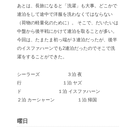
あとは、長旅になると「洗濯」も大事。どこかで
連泊をして途中で洋服を洗わなくてはならない
（荷物の軽量化のために）。
そこで、だいたいは
中盤から後半戦にかけて連泊を取ることが多い。
今回は、たまたま初っ端が３連泊だったが、後半
のイスファハーンでも2連泊だったのでそこで洗
濯をすることができた。
シーラーズ ３泊
夜
行 １泊
ヤズ
ド １泊
イスファハーン
２泊
カーシャーン １泊
帰国
曜日