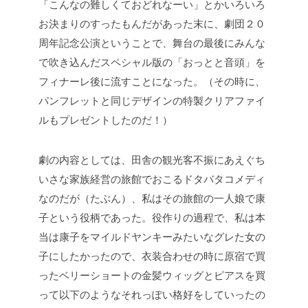
「こんなの難しくておどれなーい」とかいろいろ
お決まりのすったもんだがあった末に、劇団２０
周年記念公演ということで、舞台の最後にみんな
で吹き込んだスペシャル版の「おっとと音頭」を
フィナーレ後に流すことになった。（その時に、
パンフレットと同じデザインの特製クリアファイ
ルもプレゼントしたのだ！）
劇の内容としては、田舎の観光客不振にあえぐち
いさな家族経営の旅館でおこるドタバタコメディ
なのだが（たぶん）、私はその旅館の一人娘で康
子という役柄であった。役作りの過程で、私は本
当は康子をマイルドヤンキーみたいなグレた女の
子にしたかったので、衣装合わせの時に原宿で買
ったベリーショートの金髪ウィッグとピアスを買
って以下のようなそれっぽい格好をしていったの