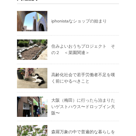
iphonistaなショップの始まり
住みよいおうちプロジェクト そ
の２ ＜菜園関連＞
高齢化社会で若手労働者不足を嘆
く前にやるべきこと
大阪（梅田）に行ったら泊まりた
いゲストハウス〜ドロップイン大
阪〜
森羅万象の中で普遍的な暮らしを