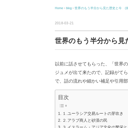
Home
›
blog
›
世界のもう半分から見た歴史と今 (前
2018-03-21
世界のもう半分から見た
以前に話させてもらった、「世界の
ジュメが出て来たので、記録がてら
で、話の流れや細かい補足や引用部
目次
１.ユーラシア交易ルートの芽吹き
２.アラブ商人と砂漠の民
３.イスラーム・アジア文化の繁栄