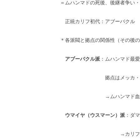
＝ムハンマドの死後、後継者争い・
正統カリフ初代：アブーバクル 
＊各派閥と拠点の関係性（その後の
アブーバクル派
：ムハンマド最愛
拠点はメッカ・メディ
→ムハンマド血縁関
ウマイヤ（ウスマーン）派
：ダマ
→カリフ継承を権力で世