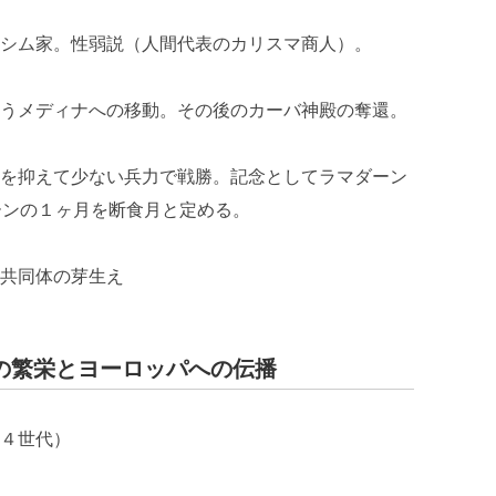
シム家。性弱説（人間代表のカリスマ商人）。
メディナへの移動。その後のカーバ神殿の奪還。
抑えて少ない兵力で戦勝。記念としてラマダーン
ーンの１ヶ月を断食月と定める。
共同体の芽生え
の繁栄とヨーロッパへの伝播
４世代）