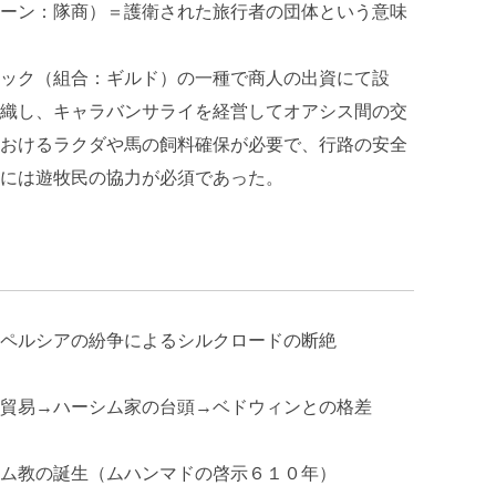
ーン：隊商）＝護衛された旅行者の団体という意味
ック（組合：ギルド）の一種で商人の出資にて設
織し、キャラバンサライを経営してオアシス間の交
おけるラクダや馬の飼料確保が必要で、行路の安全
には遊牧民の協力が必須であった。
ペルシアの紛争によるシルクロードの断絶
貿易→ハーシム家の台頭→ベドウィンとの格差
教の誕生（ムハンマドの啓示６１０年）