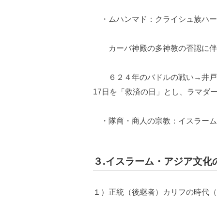
・ムハンマド：クライシュ族ハー
カーバ神殿の多神教の否認に伴う
６２４年のバドルの戦い→井戸を
17日を「救済の日」とし、ラマダ
・隊商・商人の宗教：イスラーム
３.イスラーム・アジア文化
１）正統（後継者）カリフの時代（