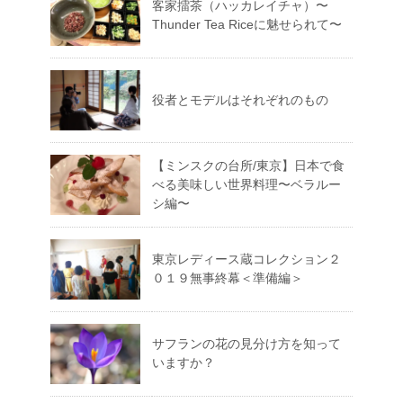
客家擂茶（ハッカレイチャ）〜
Thunder Tea Riceに魅せられて〜
役者とモデルはそれぞれのもの
【ミンスクの台所/東京】日本で食
べる美味しい世界料理〜ベラルー
シ編〜
東京レディース蔵コレクション２
０１９無事終幕＜準備編＞
サフランの花の見分け方を知って
いますか？