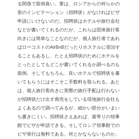
る関係で面倒臭い。要は、ロシアからの何らかの
形のインビテーション（招聘状）がなければビザ
申請にいけないのだ。招聘状はホテルや旅行会社
などが書いてくれるのだが、これらは団体旅行客
向きには簡単なことなのだが、個人旅行者であれ
ばローコストのAirBnBだったりホステルに宿泊す
ることもあるし、たとえ招聘状のためにホテルを
とったとしてもどこが書いてくれるか調べるのも
面倒。そしてもちろん、良いホテルで招聘状を書
いてもらうにはそこそこ手数料を取られる。あと
は、個人旅行客向きに実際の旅行手配は行わない
が招聘状だけ出す商売をしている現地旅行会社も
よくあるので調べてみるが、細かい部分がいまい
ち書きにくい。招聘状さえあれば、最寄りの領事
館でビザが申請できる。そしてロシア領事館での
ビザ発行は無料である。何とかならないものか。