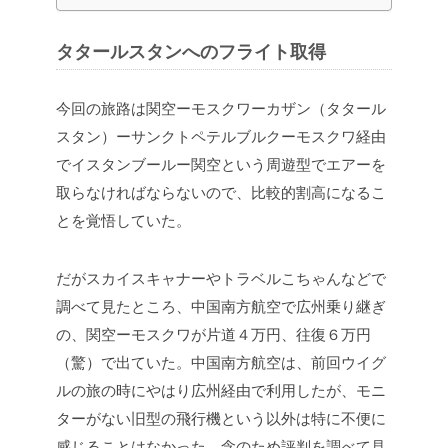
タタールスタンへのフライト取得
今回の旅路は関空ーモスクワーカザン（タタール
スタン）ーサンクトペテルブルクーモスクワ経由
でイスタンブールー関空という周遊型でエアーを
取らなければならないので、比較的割高になるこ
とを覚悟していた。
だがスカイスキャナーやトラベルこちゃんなどで
調べて見たところ、中国南方航空で広州乗り継ぎ
の、関空ーモスクワが片道４万円、往復６万円
（驚）で出ていた。中国南方航空は、前回ウイグ
ルの旅の時にやはり広州経由で利用したが、モニ
ターがない旧型の飛行機という以外は特に不便に
感じることはなかった。念のため評判を調べて見