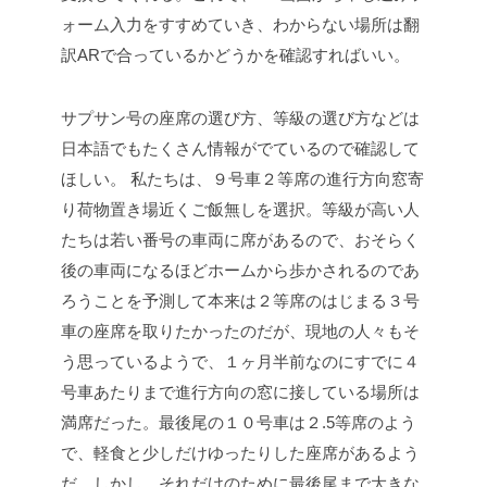
ォーム入力をすすめていき、わからない場所は翻
訳ARで合っているかどうかを確認すればいい。
サプサン号の座席の選び方、等級の選び方などは
日本語でもたくさん情報がでているので確認して
ほしい。
私たちは、９号車２等席の進行方向窓寄
り荷物置き場近くご飯無しを選択。等級が高い人
たちは若い番号の車両に席があるので、おそらく
後の車両になるほどホームから歩かされるのであ
ろうことを予測して本来は２等席のはじまる３号
車の座席を取りたかったのだが、現地の人々もそ
う思っているようで、１ヶ月半前なのにすでに４
号車あたりまで進行方向の窓に接している場所は
満席だった。最後尾の１０号車は２.5等席のよう
で、軽食と少しだけゆったりした座席があるよう
だ。しかし、それだけのために最後尾まで大きな