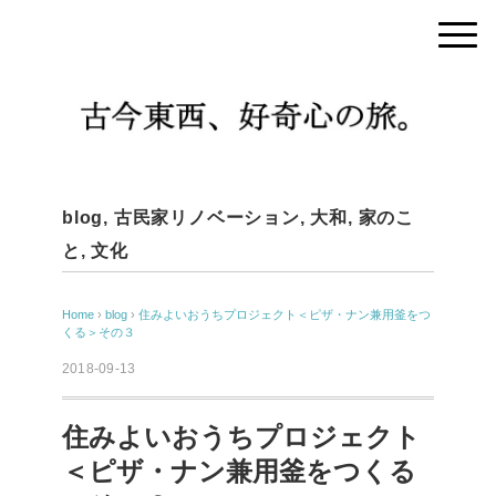
blog
,
古民家リノベーション
,
大和
,
家のこ
と
,
文化
Home
›
blog
›
住みよいおうちプロジェクト＜ピザ・ナン兼用釜をつ
くる＞その３
2018-09-13
住みよいおうちプロジェクト
＜ピザ・ナン兼用釜をつくる