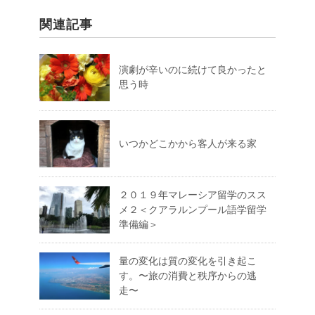
関連記事
演劇が辛いのに続けて良かったと
思う時
いつかどこかから客人が来る家
２０１９年マレーシア留学のスス
メ２＜クアラルンプール語学留学
準備編＞
量の変化は質の変化を引き起こ
す。〜旅の消費と秩序からの逃
走〜