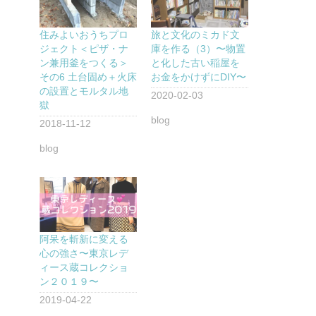
住みよいおうちプロ
旅と文化のミカド文
ジェクト＜ピザ・ナ
庫を作る（3）〜物置
ン兼用釜をつくる＞
と化した古い稲屋を
その6 土台固め＋火床
お金をかけずにDIY〜
の設置とモルタル地
2020-02-03
獄
blog
2018-11-12
blog
阿呆を斬新に変える
心の強さ〜東京レデ
ィース蔵コレクショ
ン２０１９〜
2019-04-22