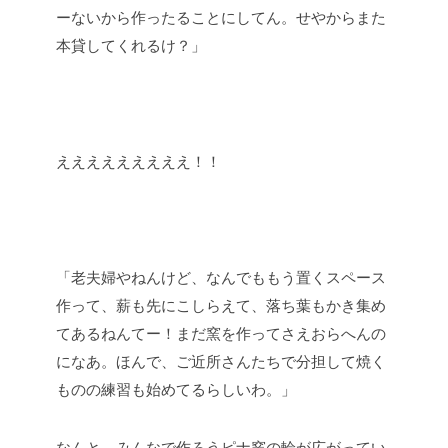
ーないから作ったることにしてん。せやからまた
本貸してくれるけ？」
えええええええええ！！
「老夫婦やねんけど、なんでももう置くスペース
作って、薪も先にこしらえて、落ち葉もかき集め
てあるねんてー！まだ窯を作ってさえおらへんの
になあ。ほんで、ご近所さんたちで分担して焼く
ものの練習も始めてるらしいわ。」
なんと、みんなで作ろうピナ窯の輪が広がってい