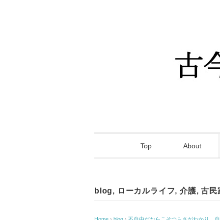
Top
About
blog
,
ローカルライフ
,
介護
,
古民
Home
›
blog
›
不自由だからこそつらさがわかり、自