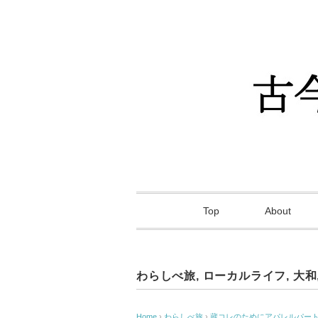
Top
About
わらしべ旅
,
ローカルライフ
,
大和
Home
›
わらしべ旅
›
蔵コレのためにアパレルパー