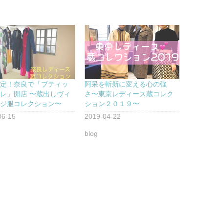
限定！奈良で「ブティッ
阿呆を斬新に変える心の強
レ」開店 〜蔵出しヴィ
さ〜東京レディース蔵コレク
ージ服コレクション〜
ション２０１９〜
06-15
2019-04-22
blog