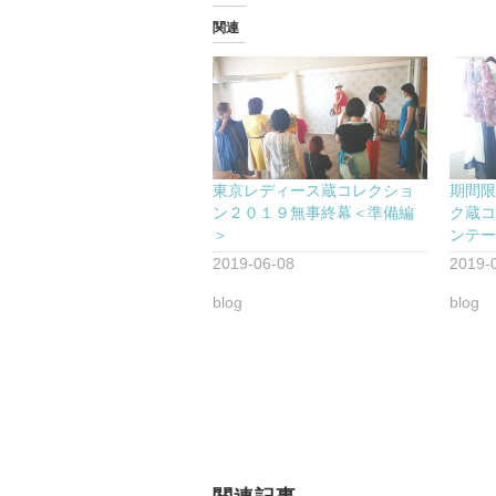
関連
東京レディース蔵コレクショ
期間
ン２０１９無事終幕＜準備編
ク蔵コ
＞
ンテ
2019-06-08
2019-
blog
blog