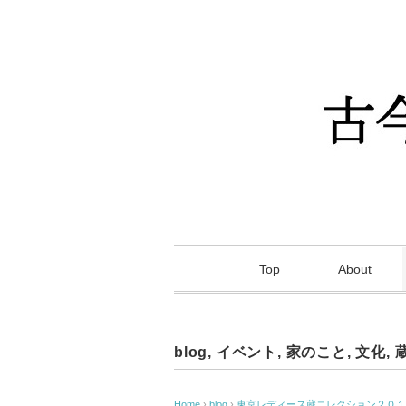
Top
About
blog
,
イベント
,
家のこと
,
文化
,
Home
›
blog
›
東京レディース蔵コレクション２０１