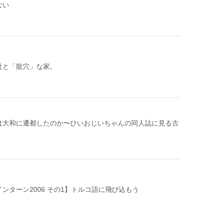
ない
社と「龍穴」な家。
は大和に遷都したのか〜ひいおじいちゃんの同人誌に見る古
ンターン2006 その1】トルコ語に飛び込もう