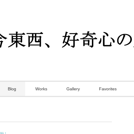
Blog
Works
Gallery
Favorites
開始！