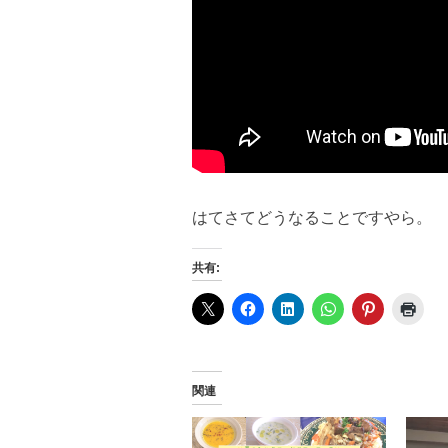
はてさてどうなることですやら。
共有:
関連