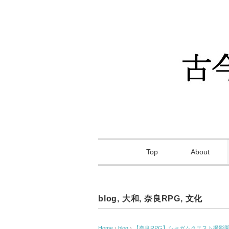
Top
About
blog
,
大和
,
奈良RPG
,
文化
Home
›
blog
›
【奈良RPG】シャガムクエスト撮影