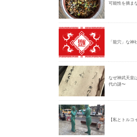
可能性を摘ま
「龍穴」な神
なぜ神武天皇
代の謎〜
【私とトルコイ