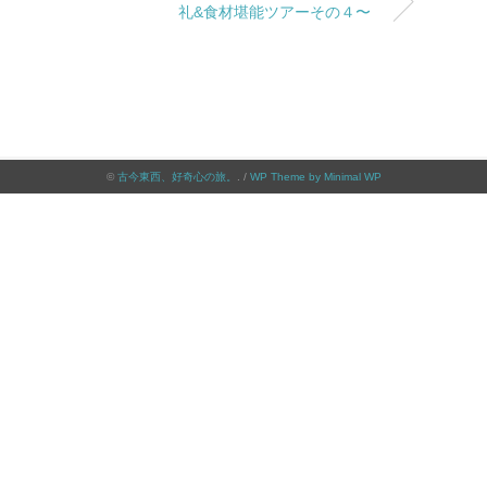
礼&食材堪能ツアーその４〜
©
古今東西、好奇心の旅。
. /
WP Theme by Minimal WP