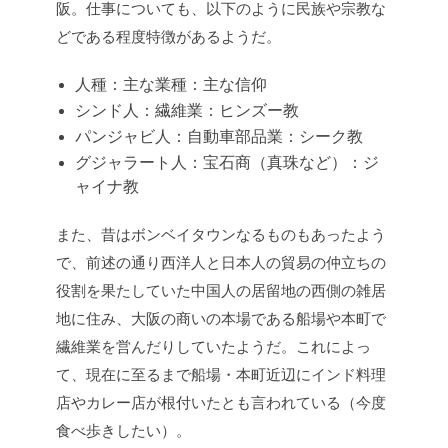
阪。仕事についても、以下のように民族や宗教な
どである程度特徴があるようだ。
人種：主な業種：主な信仰
シンド人：繊維業：ヒンズー教
パンジャビ人：自動車部品業：シーク教
グジャラート人：宝石商（真珠など）：ジ
ャイナ教
また、昔はボンベイタウンなるものもあったよう
で、前述の通り西洋人と日本人の貿易の仲立ちの
役割を果たしていた中国人の居留地の西側の雑居
地に住み、大阪の商いの本場である船場や本町で
繊維業を営んだりしていたようだ。これによっ
て、現在に至るまで船場・本町近辺にインド料理
店やカレー店が根付いたとも言われている（今度
食べ歩きしたい）。