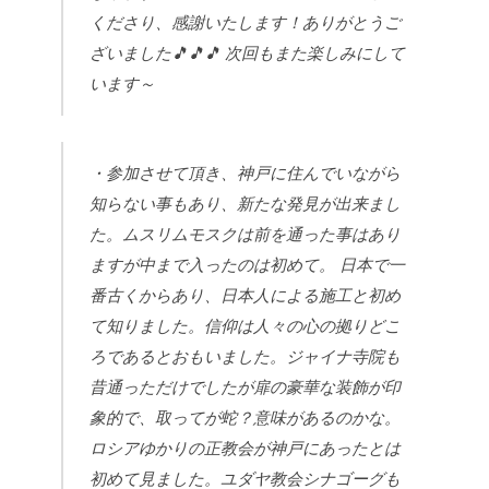
くださり、感謝いたします！ありがとうご
ざいました🎵🎵🎵
次回もまた楽しみにして
います～
・参加させて頂き、神戸に住んでいながら
知らない事もあり、新たな発見が出来まし
た。ムスリムモスクは前を通った事はあり
ますが中まで入ったのは初めて。
日本で一
番古くからあり、日本人による施工と初め
て知りました。信仰は人々の心の拠りどこ
ろであるとおもいました。ジャイナ寺院も
昔通っただけでしたが扉の豪華な装飾が印
象的で、取ってが蛇？意味があるのかな。
ロシアゆかりの正教会が神戸にあったとは
初めて見ました。ユダヤ教会シナゴーグも