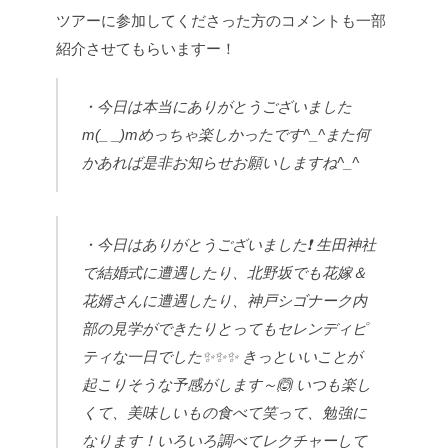
ツアーに参加してくださった方のコメントも一部
紹介させてもらいますー！
・今日は本当にありがとうございました
m(_ _)mめっちゃ楽しかったです^_^また何
かあれば是非お知らせお願いしますね^_^
・今日はありがとうございました❗
生田神社
で結婚式に遭遇したり、北野坂でも花嫁＆
花婿さんに遭遇したり、神戸シゴナーク内
部の見学ができたりとってもセレンディピ
ティな一日でした✨✨✨
きっといいことが
起こりそうな予感がします～🙆
いつも楽し
くて、美味しいもの食べて笑って、勉強に
なります！いろいろ調べてレクチャーして