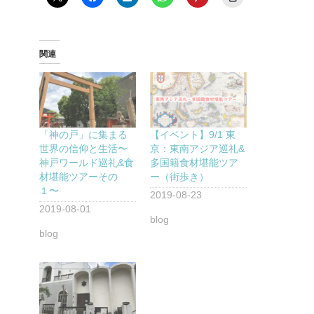
関連
「神の戸」に集まる
【イベント】9/1 東
世界の信仰と生活〜
京：東南アジア巡礼&
神戸ワールド巡礼&食
多国籍食材堪能ツア
材堪能ツアーその
ー（街歩き）
１〜
2019-08-23
2019-08-01
blog
blog