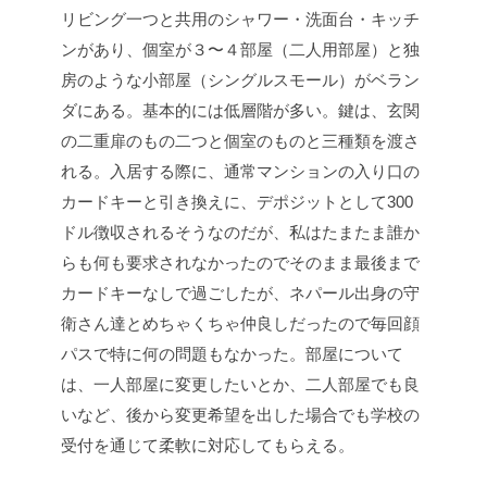
リビング一つと共用のシャワー・洗面台・キッチ
ンがあり、個室が３〜４部屋（二人用部屋）と独
房のような小部屋（シングルスモール）がベラン
ダにある。基本的には低層階が多い。鍵は、玄関
の二重扉のもの二つと個室のものと三種類を渡さ
れる。入居する際に、通常マンションの入り口の
カードキーと引き換えに、デポジットとして300
ドル徴収されるそうなのだが、私はたまたま誰か
らも何も要求されなかったのでそのまま最後まで
カードキーなしで過ごしたが、ネパール出身の守
衛さん達とめちゃくちゃ仲良しだったので毎回顔
パスで特に何の問題もなかった。部屋について
は、一人部屋に変更したいとか、二人部屋でも良
いなど、後から変更希望を出した場合でも学校の
受付を通じて柔軟に対応してもらえる。