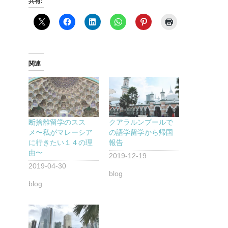
共有:
関連
断捨離留学のスス
クアラルンプールで
メ〜私がマレーシア
の語学留学から帰国
に行きたい１４の理
報告
由〜
2019-12-19
2019-04-30
blog
blog