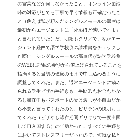
の営業などが何もなかったこと、オンライン面談
時の対応がとても丁寧で早く情報も正確だったこ
と（例えば私が頼んだシングルスモールの部屋は
最初からエージェントに「死ぬほど狭いですよ」
と言われていた）だ。明細もクリアで、私がエー
ジェント経由で語学学校側の請求書をチェックし
た際に、シングルスモールの部屋代が語学学校側
のWEBに記載の金額から値上げされていることを
指摘すると当初の値段のままで申し込めるように
調整してくれた。また、通常エージェントに勧め
られる学生ビザの手続きも、手間暇もお金もかか
るし滞在中もパスポートの受け渡しが不自由だか
ら不要と言ってくれたのと、ビザランの説明もし
てくれた（ビザなし滞在期間ギリギリで一度出国
して再入国する）ので助かった。すべての手続き
においてストレスフリーだったので、短気な私と