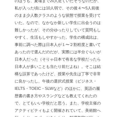
のほうも、夏場まで20人近くいたそうなのだが、
私が入った頃には10人弱で、その後４〜5人前後
のまま少人数クラスのような状態で授業を受けて
いた。なので、なかなか新しい学生に出会うのは
難しかったが、その分ゆったりしていて質問もし
やすく、生活もしやすかった。学生の構成比は、
事前に調べた際は日本人が１〜２割程度と書いて
あったので選んだのだが、実際には半分ぐらいが
日本人だった（そりゃ日本で有名な学校だったら
日本人が多いことも当たり前だよね）。そこは結
構な誤算であったけど、授業や先生は丁寧で非常
に良かったし、午後の選択式授業（ビジネス・
IELTS・TOEIC・SLWなど）のほかに、英語の履
歴書の書き方やスラングなども教えてくれたの
で、とてもいい学校だと思う。また、学校主催の
アクティビティもよく開催されていて、美術館へ