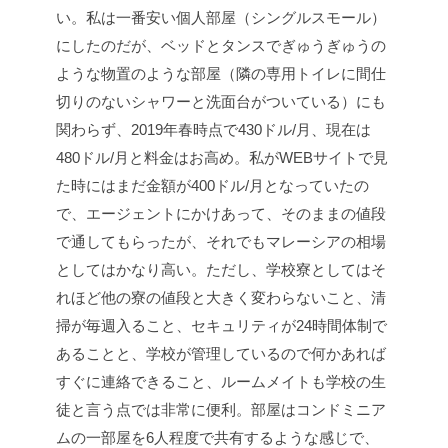
い。私は一番安い個人部屋（シングルスモール）
にしたのだが、ベッドとタンスでぎゅうぎゅうの
ような物置のような部屋（隣の専用トイレに間仕
切りのないシャワーと洗面台がついている）にも
関わらず、2019年春時点で430ドル/月、現在は
480ドル/月と料金はお高め。私がWEBサイトで見
た時にはまだ金額が400ドル/月となっていたの
で、エージェントにかけあって、そのままの値段
で通してもらったが、それでもマレーシアの相場
としてはかなり高い。ただし、学校寮としてはそ
れほど他の寮の値段と大きく変わらないこと、清
掃が毎週入ること、セキュリティが24時間体制で
あることと、学校が管理しているので何かあれば
すぐに連絡できること、ルームメイトも学校の生
徒と言う点では非常に便利。部屋はコンドミニア
ムの一部屋を6人程度で共有するような感じで、