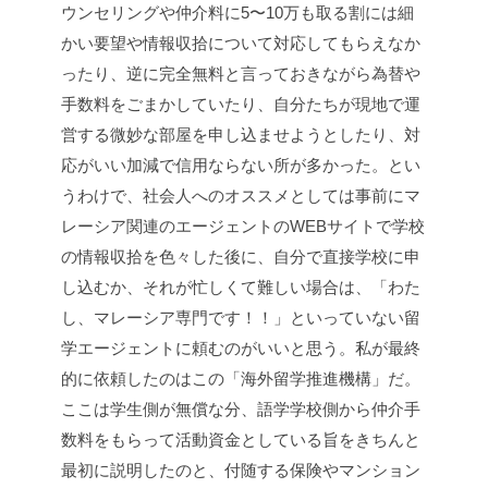
ウンセリングや仲介料に5〜10万も取る割には細
かい要望や情報収拾について対応してもらえなか
ったり、逆に完全無料と言っておきながら為替や
手数料をごまかしていたり、自分たちが現地で運
営する微妙な部屋を申し込ませようとしたり、対
応がいい加減で信用ならない所が多かった。とい
うわけで、社会人へのオススメとしては事前にマ
レーシア関連のエージェントのWEBサイトで学校
の情報収拾を色々した後に、自分で直接学校に申
し込むか、それが忙しくて難しい場合は、「わた
し、マレーシア専門です！！」といっていない留
学エージェントに頼むのがいいと思う。私が最終
的に依頼したのはこの「海外留学推進機構」だ。
ここは学生側が無償な分、語学学校側から仲介手
数料をもらって活動資金としている旨をきちんと
最初に説明したのと、付随する保険やマンション