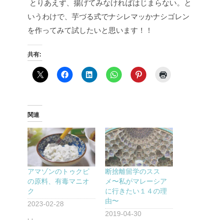
とりあえず、揚げてみなければはじまらない。と
いうわけで、芋づる式でナシレマッかナシゴレン
を作ってみて試したいと思います！！
共有:
関連
アマゾンのトゥクピ
断捨離留学のスス
の原料、有毒マニオ
メ〜私がマレーシア
ク
に行きたい１４の理
由〜
2023-02-28
2019-04-30