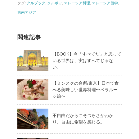
タグ:
クルプック
,
クルポッ
,
マレーシア料理
,
マレーシア留学
,
東南アジア
関連記事
【BOOK】今「すべてだ」と思って
いる世界は、実はすべてじゃな
い。
【ミンスクの台所/東京】日本で食
べる美味しい世界料理〜ベラルー
シ編〜
不自由だからこそつらさがわか
り、自由に希望を感じる。