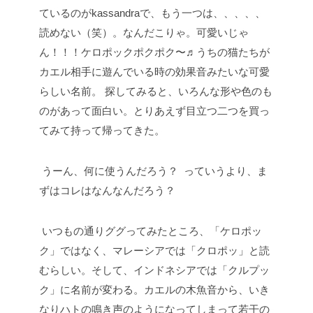
ているのがkassandraで、もう一つは、、、、、
読めない（笑）。なんだこりゃ。可愛いじゃ
ん！！！ケロポックポクポク〜♬うちの猫たちが
カエル相手に遊んでいる時の効果音みたいな可愛
らしい名前。
探してみると、いろんな形や色のも
のがあって面白い。とりあえず目立つ二つを買っ
てみて持って帰ってきた。
うーん、何に使うんだろう？
っていうより、ま
ずはコレはなんなんだろう？
いつもの通りググってみたところ、「ケロポッ
ク」ではなく、マレーシアでは「クロポッ」と読
むらしい。そして、インドネシアでは「クルプッ
ク」に名前が変わる。カエルの木魚音から、いき
なりハトの鳴き声のようになってしまって若干の