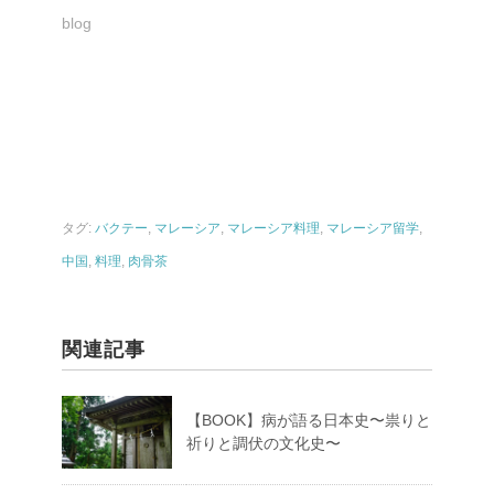
blog
タグ:
バクテー
,
マレーシア
,
マレーシア料理
,
マレーシア留学
,
中国
,
料理
,
肉骨茶
関連記事
【BOOK】病が語る日本史〜祟りと
祈りと調伏の文化史〜