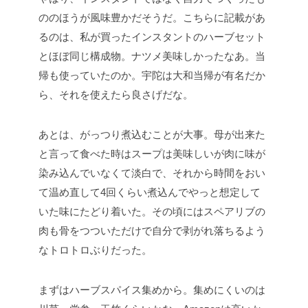
ののほうが風味豊かだそうだ。こちらに記載があ
るのは、私が買ったインスタントのハーブセット
とほぼ同じ構成物。ナツメ美味しかったなあ。当
帰も使っていたのか。宇陀は大和当帰が有名だか
ら、それを使えたら良さげだな。
あとは、がっつり煮込むことが大事。母が出来た
と言って食べた時はスープは美味しいが肉に味が
染み込んでいなくて淡白で、それから時間をおい
て温め直して4回くらい煮込んでやっと想定して
いた味にたどり着いた。その頃にはスペアリブの
肉も骨をつついただけで自分で剥がれ落ちるよう
なトロトロぶりだった。
まずはハーブスパイス集めから。集めにくいのは