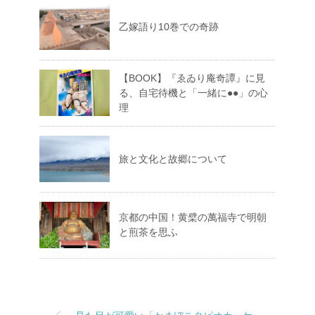
乙嫁語り10巻での奇跡
【BOOK】『ゑゐり庵奇譚』に見
る、自宅待機と「一緒に●●」の心
理
旅と文化と故郷について
京都の中国！黄檗の萬福寺で明朝
と煎茶を思ふ