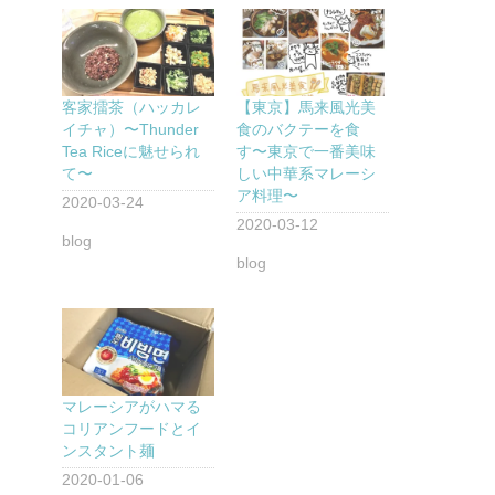
客家擂茶（ハッカレ
【東京】馬来風光美
イチャ）〜Thunder
食のバクテーを食
Tea Riceに魅せられ
す〜東京で一番美味
て〜
しい中華系マレーシ
ア料理〜
2020-03-24
2020-03-12
blog
blog
マレーシアがハマる
コリアンフードとイ
ンスタント麺
2020-01-06