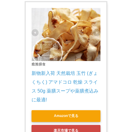
癒雅膳食
新物新入荷 天然栽培 玉竹 (ぎょ
くちく) アマドコロ 乾燥 スライ
ス 50g 薬膳スープや薬膳煮込み
に最適!
Amazonで見る
楽天市場で見る