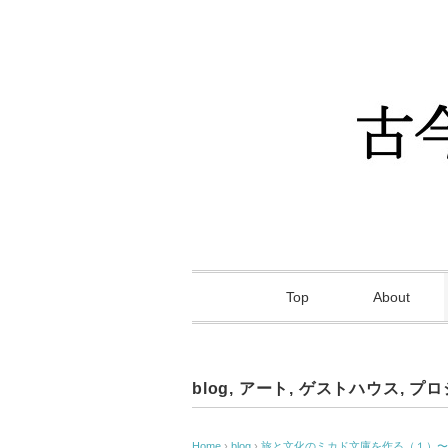
Top
About
blog
,
アート
,
ゲストハウス
,
プロ
Home
›
blog
›
旅と文化のミカド文庫を作る（１）〜