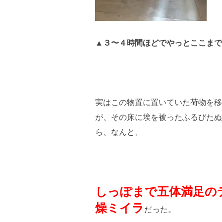
▲３〜４時間ほどでやっとここまで
実はこの物置に置いていた荷物を移
が、その床に埃を被ったふるびたぬ
ら、なんと、
しっぽまで五体満足の
燥ミイラ
だった。