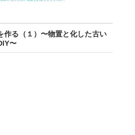
を作る（１）〜物置と化した古い
IY〜