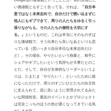
い価値観ともすごく合ってる。それは、
「自分本
意ではなく未来志向で、自分だけで囲い込まずに
他人にもギブできて、周りの人たちをゆるく引っ
張りながらも、その人たちの個性を大切にす
る。」
というものだ。これは本当にそのものずば
りな価値観で、そう出来たら良いなあといつも思
っている（思いっきり自分本位な未来志向だけ
ど）。その場合、やりたいという熱量と、相手に
シェアやギブしたいという気持ちが大事だとのこ
とだ。そして、自分が主体的なリーダーというよ
りは、たまたま「やりたい！」といったために核
になっただけで、周りのすごいひとたちの自主性
に支えられて、逆に良いように管理されてるみた
いな関係性笑。最近のイベントとかプロジェクト
は完全こっちのほうの色が濃くなってきている気
がします笑。