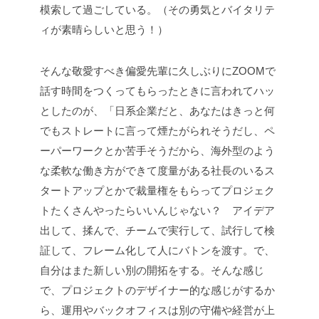
模索して過ごしている。（その勇気とバイタリテ
ィが素晴らしいと思う！）
そんな敬愛すべき偏愛先輩に久しぶりにZOOMで
話す時間をつくってもらったときに言われてハッ
としたのが、「日系企業だと、あなたはきっと何
でもストレートに言って煙たがられそうだし、ペ
ーパーワークとか苦手そうだから、海外型のよう
な柔軟な働き方ができて度量がある社長のいるス
タートアップとかで裁量権をもらってプロジェク
トたくさんやったらいいんじゃない？ アイデア
出して、揉んで、チームで実行して、試行して検
証して、フレーム化して人にバトンを渡す。で、
自分はまた新しい別の開拓をする。そんな感じ
で、プロジェクトのデザイナー的な感じがするか
ら、運用やバックオフィスは別の守備や経営が上