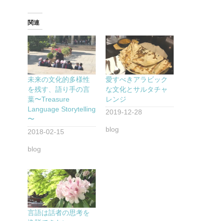
関連
未来の文化的多様性
愛すべきアラビック
を残す、語り手の言
な文化とサルタチャ
葉〜Treasure
レンジ
Language Storytelling
2019-12-28
〜
blog
2018-02-15
blog
言語は話者の思考を