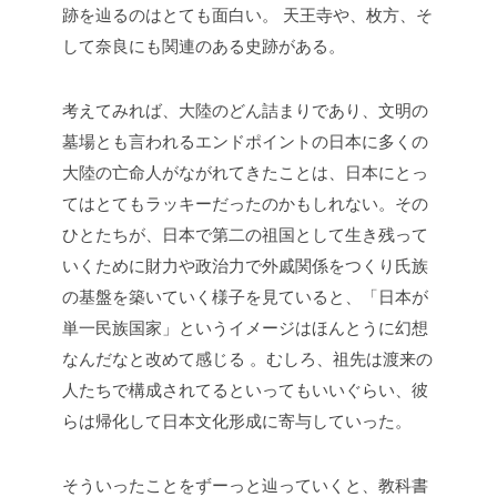
跡を辿るのはとても面白い。
天王寺や、枚方、そ
して奈良にも関連のある史跡がある。
考えてみれば、大陸のどん詰まりであり、文明の
墓場とも言われるエンドポイントの日本に多くの
大陸の亡命人がながれてきたことは、日本にとっ
てはとてもラッキーだったのかもしれない。その
ひとたちが、日本で第二の祖国として生き残って
いくために財力や政治力で外戚関係をつくり氏族
の基盤を築いていく様子を見ていると、「日本が
単一民族国家」というイメージはほんとうに幻想
なんだなと改めて感じる
。むしろ、祖先は渡来の
人たちで構成されてるといってもいいぐらい、彼
らは帰化して日本文化形成に寄与していった。
そういったことをずーっと辿っていくと、教科書