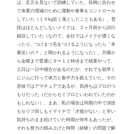
は、足元を見ないで訓練していた。役柄に合わせ
て体重の増減のために運動や食事をコントロール
していた（１０kg近く落としたこともある）。普
段はほとんどしないメイクは、２ヶ月前から試行
錯誤していた（なので、会社ではメイクが濃くな
ったり、つけまつ毛をつけるようになったら「本
番近いの？」と聞かれるようになった）。月曜か
ら金曜まで普通に９〜１１時頃まで残業やって、
土日は一日中稽古があるのだが、それでも朝早く
にジムに行って体力と集中力を鍛えていた。その
意味ではアマチュアであるが、気持ちはプロのつ
もりだった（だからセミプロといわれていたのか
もしれない）。まあ、私の場合は同期の中で演技
もセリフ回しもイマイチで「才能がない」と辛い
気持ちのまま続けていた時期が何年もあったが、
それも努力の積み上げと時間（経験）の問題で解