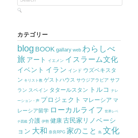
カテゴリー
blog
わらしべ
BOOK
gallary
web
旅
イスラーム文化
アート
イエメン
イラン
イベント
ウズベキスタ
インド
ン
ゲストハウス
サウジアラビア
サフ
キリスト教
トルコ
タタールスタン
ラン
スペイン
ナレ
プロジェクト
マレーシア
マ
ーション・声
ローカルライフ
レーシア留学
世界レベ
古民家リノベーシ
介護
健康
伊勢
チ図鑑
文化
大和
家のこと
ョン
奈良RPG
島