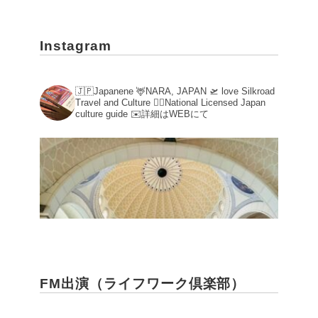
であろう展覧会図録。
Instagram
ありがたいことに無料でPDFがダウンロ
ードできるようになっていますので、ぜ
ひご覧ください。
https://www.metmuseum.org/ja/met-
🇯🇵Japanene
🦌NARA, JAPAN
🛫 love Silkroad
Travel and Culture
💁‍♀️National Licensed Japan
publications/beyond-babylon...
culture guide
✉️詳細はWEBにて
よくこれだけ集めたなという驚異的な内
容なので、奇跡の展覧会と呼んでいま
す。
910
2618
X
古今東西、好奇心の旅 リツイートされました
いざべるایزابل
@iriaf_tomcat
·
4 4月
中国唯一のゾロアスター教寺院「祆
FM出演（ライフワーク倶楽部）
神楼」
このためだけに隣町の5A級観光地をシカ