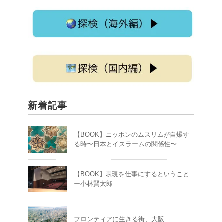
トして介休に来た
2
535
3257
X
さらに読み込む
新着記事
【BOOK】ニッポンのムスリムが自爆す
る時〜日本とイスラームの関係性〜
【BOOK】表現を仕事にするということ
ー小林賢太郎
フロンティアに生きる街、大阪