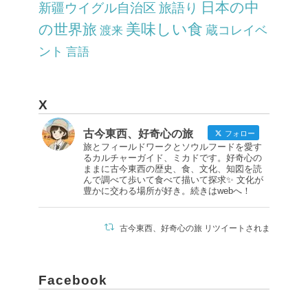
日本の中
新疆ウイグル自治区
旅語り
美味しい食
の世界旅
蔵コレイベ
渡来
ント
言語
X
古今東西、好奇心の旅
フォロー
旅とフィールドワークとソウルフードを愛す
るカルチャーガイド、ミカドです。好奇心の
ままに古今東西の歴史、食、文化、知図を読
んで調べて歩いて食べて描いて探求✨ 文化が
豊かに交わる場所が好き。続きはwebへ！
古今東西、好奇心の旅 リツイートされました
有村元春/ Motoharu Arimura
@011235moto
·
17 4月
Facebook
おそらくこのアカウントをフォロー
してくださっている方の大半が楽しめる