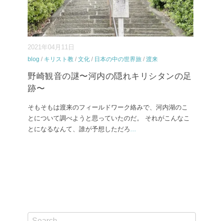
2021年04月11日
blog
/
キリスト教
/
文化
/
日本の中の世界旅
/
渡来
野崎観音の謎〜河内の隠れキリシタンの足
跡〜
そもそもは渡来のフィールドワーク絡みで、河内湖のこ
とについて調べようと思っていたのだ。 それがこんなこ
とになるなんて、誰が予想しただろ
...