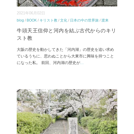
2021年06月02日
blog
/
BOOK
/
キリスト教
/
文化
/
日本の中の世界旅
/
渡来
牛頭天王信仰と河内を結ぶ古代からのキリ
スト教
大阪の歴史を動かしてきた「河内湖」の歴史を追い求め
ているうちに、思わぬことから大東市に興味を持つこと
になった私。 前回、河内湖の歴史が
...