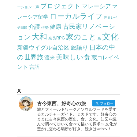
プロジェクト
マレーシア
マ
ーション・声
ローカルライフ
レーシア留学
世界レベ
古民家リノベーシ
介護
健康
伊勢
チ図鑑
文化
大和
家のこと
ョン
奈良RPG
島
日本の中
新疆ウイグル自治区
旅語り
美味しい食
の世界旅
蔵コレイベ
渡来
ント
言語
X
古今東西、好奇心の旅
フォロー
旅とフィールドワークとソウルフードを愛す
るカルチャーガイド、ミカドです。好奇心の
ままに古今東西の歴史、食、文化、知図を読
んで調べて歩いて食べて描いて探求✨ 文化が
豊かに交わる場所が好き。続きはwebへ！