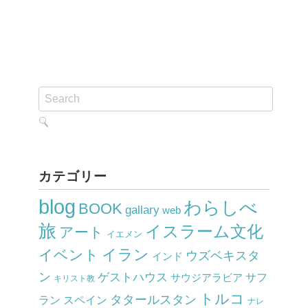
カテゴリー
blog
わらしべ
BOOK
gallary
web
旅
イスラーム文化
アート
イエメン
イラン
イベント
ウズベキスタ
インド
ン
ゲストハウス
サウジアラビア
サフ
キリスト教
トルコ
タタールスタン
ラン
スペイン
ナレ