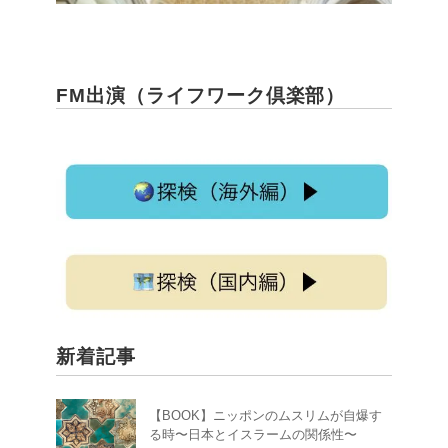
古今東西、好奇心の旅 リツイートされました
いざべるایزابل
@iriaf_tomcat
·
4 4月
中国唯一のゾロアスター教寺院「祆
FM出演（ライフワーク倶楽部）
神楼」
このためだけに隣町の5A級観光地をシカ
トして介休に来た
2
535
3257
X
さらに読み込む
新着記事
【BOOK】ニッポンのムスリムが自爆す
る時〜日本とイスラームの関係性〜