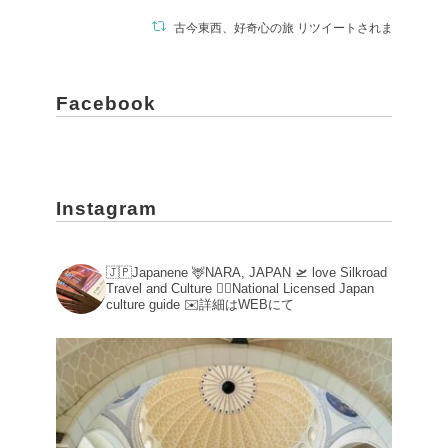
古今東西、好奇心の旅 リツイートされました
有村元春/ Motoharu Arimura
@011235moto
·
17 4月
Facebook
おそらくこのアカウントをフォロー
してくださっている方の大半が楽しめる
であろう展覧会図録。
Instagram
ありがたいことに無料でPDFがダウンロ
ードできるようになっていますので、ぜ
ひご覧ください。
https://www.metmuseum.org/ja/met-
🇯🇵Japanene
🦌NARA, JAPAN
🛫 love Silkroad
Travel and Culture
💁‍♀️National Licensed Japan
publications/beyond-babylon...
culture guide
✉️詳細はWEBにて
よくこれだけ集めたなという驚異的な内
容なので、奇跡の展覧会と呼んでいま
す。
910
2618
X