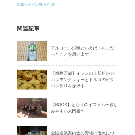
新疆ウイグル自治区
,
旅
関連記事
アルコール消毒といえばトルコだ
ったことを思い出す
【粉物万歳】イランの上新粉のカ
ルダモンクッキーとトルコのピタ
パン作りを探求中
【BOOK】となりのイスラム〜親し
みやすい入門書〜
全国通訳案内士の資格の改悪につ