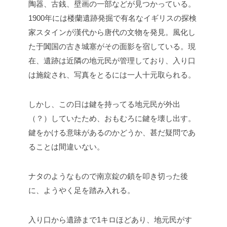
陶器、古銭、壁画の一部などが見つかっている。
1900年には楼蘭遺跡発掘で有名なイギリスの探検
家スタインが漢代から唐代の文物を発見。風化し
た于闐国の古き城塞がその面影を宿している。現
在、遺跡は近隣の地元民が管理しており、入り口
は施錠され、写真をとるには一人十元取られる。
しかし、この日は鍵を持ってる地元民が外出
（？）していたため、おもむろに鍵を壊し出す。
鍵をかける意味があるのかどうか、甚だ疑問であ
ることは間違いない。
ナタのようなもので南京錠の鎖を叩き切った後
に、ようやく足を踏み入れる。
入り口から遺跡まで1キロほどあり、地元民がす