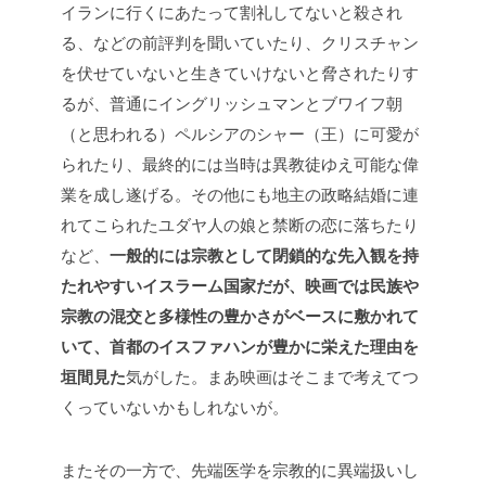
イランに行くにあたって割礼してないと殺され
る、などの前評判を聞いていたり、クリスチャン
を伏せていないと生きていけないと脅されたりす
るが、普通にイングリッシュマンとブワイフ朝
（と思われる）ペルシアのシャー（王）に可愛が
られたり、最終的には当時は異教徒ゆえ可能な偉
業を成し遂げる。その他にも地主の政略結婚に連
れてこられたユダヤ人の娘と禁断の恋に落ちたり
など、
一般的には宗教として閉鎖的な先入観を持
たれやすいイスラーム国家だが、映画では民族や
宗教の混交と多様性の豊かさがベースに敷かれて
いて、首都のイスファハンが豊かに栄えた理由を
垣間見た
気がした。まあ映画はそこまで考えてつ
くっていないかもしれないが。
またその一方で、先端医学を宗教的に異端扱いし