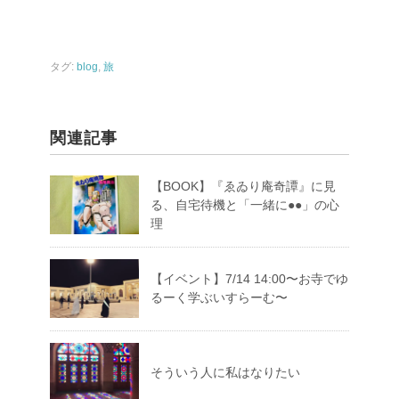
タグ:
blog
,
旅
関連記事
【BOOK】『ゑゐり庵奇譚』に見
る、自宅待機と「一緒に●●」の心
理
【イベント】7/14 14:00〜お寺でゆ
るーく学ぶいすらーむ〜
そういう人に私はなりたい