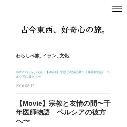
わらしべ旅
,
イラン
,
文化
Home
›
わらしべ旅
›
【Movie】宗教と友情の間〜千年医師物語 ペ
ルシアの彼方へ〜
2016-08-13
【Movie】宗教と友情の間〜千
年医師物語 ペルシアの彼方
へ〜