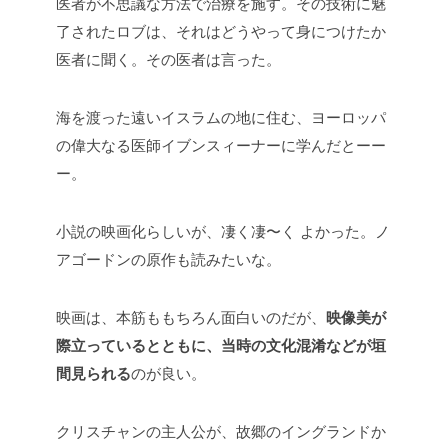
医者が不思議な方法で治療を施す。その技術に魅
了されたロブは、それはどうやって身につけたか
医者に聞く。その医者は言った。
海を渡った遠いイスラムの地に住む、ヨーロッパ
の偉大なる医師イブンスィーナーに学んだとーー
ー。
小説の映画化らしいが、凄く凄〜く
よかった。ノ
アゴードンの原作も読みたいな。
映画は、本筋ももちろん面白いのだが、
映像美が
際立っているとともに、当時の文化混淆などが垣
間見られる
のが良い。
クリスチャンの主人公が、故郷のイングランドか