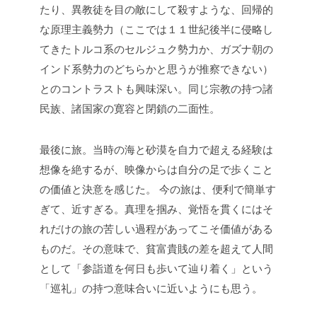
たり、異教徒を目の敵にして殺すような、回帰的
な原理主義勢力（ここでは１１世紀後半に侵略し
てきたトルコ系のセルジュク勢力か、ガズナ朝の
インド系勢力のどちらかと思うが推察できない）
とのコントラストも興味深い。同じ宗教の持つ諸
民族、諸国家の寛容と閉鎖の二面性。
最後に旅。当時の海と砂漠を自力で超える経験は
想像を絶するが、映像からは自分の足で歩くこと
の価値と決意を感じた。
今の旅は、便利で簡単す
ぎて、近すぎる。真理を掴み、覚悟を貫くにはそ
れだけの旅の苦しい過程があってこそ価値がある
ものだ。その意味で、貧富貴賎の差を超えて人間
として「参詣道を何日も歩いて辿り着く」という
「巡礼」の持つ意味合いに近いようにも思う。