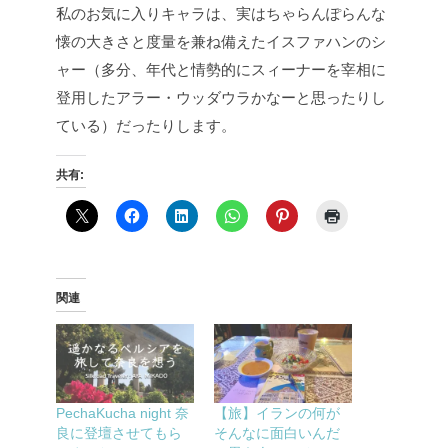
私のお気に入りキャラは、実はちゃらんぽらんな
懐の大きさと度量を兼ね備えたイスファハンのシ
ャー（多分、年代と情勢的にスィーナーを宰相に
登用したアラー・ウッダウラかなーと思ったりし
ている）だったりします。
共有:
関連
PechaKucha night 奈
【旅】イランの何が
良に登壇させてもら
そんなに面白いんだ