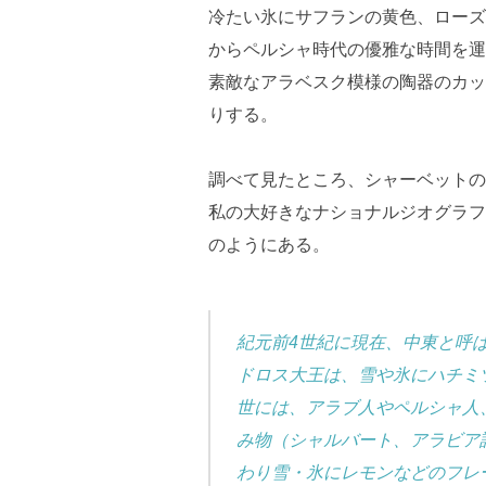
冷たい氷にサフランの黄色、ローズ
からペルシャ時代の優雅な時間を運
素敵なアラベスク模様の陶器のカッ
りする。
調べて見たところ、シャーベットの
私の大好きなナショナルジオグラフ
のようにある。
紀元前4世紀に現在、中東と呼
ドロス大王は、雪や氷にハチミ
世には、アラブ人やペルシャ人
み物（シャルバート、アラビア
わり雪・氷にレモンなどのフレ