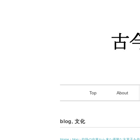
Top
About
blog
,
文化
Home
›
blog
›
灼熱の中東から来た優雅な氷菓子を奈