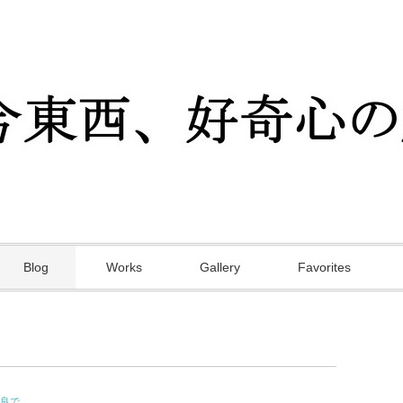
Blog
Works
Gallery
Favorites
良で。