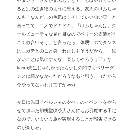
やダンサーさんがまぶしすぎて、もはや近くにい
ると別の生き物のように思える。友人のけふちゃ
んも「なんだこの色気は！そしていい匂い♡」と
言ってて、二人でドキドキ。「けふちゃんは、ク
ールビューティな見た目なのでベリーの衣装がす
ごく似合いそう」と言ったら、体硬いのでダンス
はニガテとのこと笑。わたしもそうだから、「細
かいことは気にすんな。楽しくやろうぜ♡」な
kaoru先生じゃなかったら少しの間でもベリーダ
ンスは続かなかっただろうなあと思う。（だから
今やってないわけですがww）
今日は先日「ペルシャの夕べ」のイベントをやら
せて頂いた胡桃堂喫茶店さんにもお邪魔する予定
なので、いよいよ旅が実現することが報告できる
のが楽しみ。