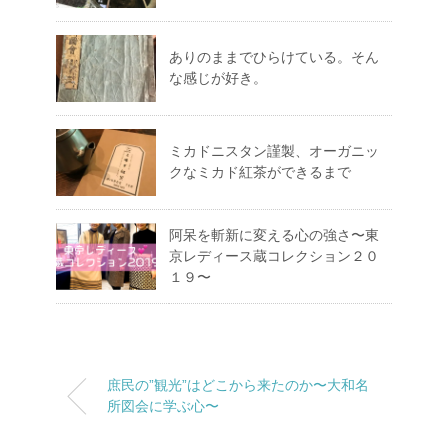
ありのままでひらけている。そん
な感じが好き。
ミカドニスタン謹製、オーガニッ
クなミカド紅茶ができるまで
阿呆を斬新に変える心の強さ〜東
京レディース蔵コレクション２０
１９〜
庶民の”観光”はどこから来たのか〜大和名
所図会に学ぶ心〜