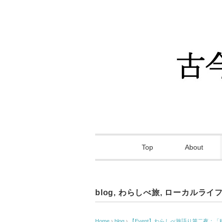
Top
About
blog
,
わらしべ旅
,
ローカルライ
Home
›
blog
›
【Event】わらしべ旅語り第二夜：