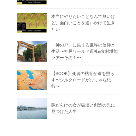
本当にやりたいことなんて無いけ
ど、面白いことを追いかけて生き
たい
「神の戸」に集まる世界の信仰と
生活〜神戸ワールド巡礼&食材堪能
ツアーその１〜
【BOOK】死者の枯骨が道を照ら
す〜シルクロードがむしゃら紀
行〜
隙だらけの女が破壊と創造の先に
見つけた人生