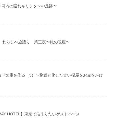
〜河内の隠れキリシタンの足跡〜
:30-】わらしべ旅語り 第三夜〜旅の視座〜
カド文庫を作る（3）〜物置と化した古い稲屋をお金をかけ
BAY HOTEL】東京で泊まりたいゲストハウス