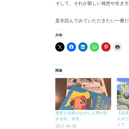
そして、それが新しい発想や生き方
是非読んでみていただきたい一冊だ
共有:
関連
歴史と自然のなかに人間が生
【奈良
きる街、奈良。
人ボ
くて
2017-05-28