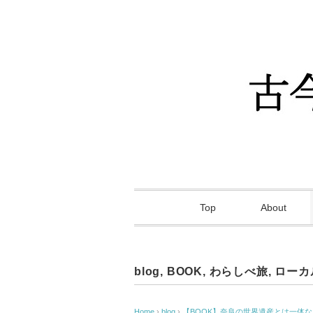
Top
About
blog
,
BOOK
,
わらしべ旅
,
ローカ
Home
›
blog
›
【BOOK】奈良の世界遺産とは一体