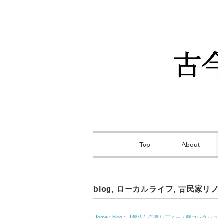
Top
About
blog
,
ローカルライフ
,
古民家リ
Home
›
blog
›
【報告】奈良レディース蔵コレクショ