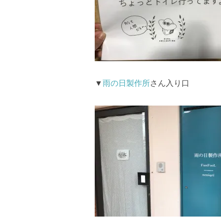
▼
雨の日製作所
さん入り口