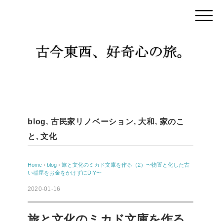
blog
,
古民家リノベーション
,
大和
,
家のこ
と
,
文化
Home
›
blog
›
旅と文化のミカド文庫を作る（2）〜物置と化した古
い稲屋をお金をかけずにDIY〜
2020-01-16
旅と文化のミカド文庫を作る