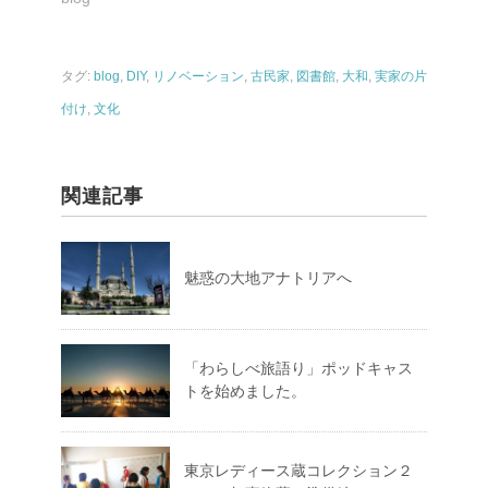
タグ:
blog
,
DIY
,
リノベーション
,
古民家
,
図書館
,
大和
,
実家の片
付け
,
文化
関連記事
魅惑の大地アナトリアへ
「わらしべ旅語り」ポッドキャス
トを始めました。
東京レディース蔵コレクション２