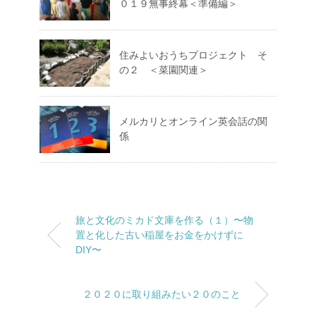
０１９無事終幕＜準備編＞
住みよいおうちプロジェクト そ
の２ ＜菜園関連＞
メルカリとオンライン英会話の関
係
旅と文化のミカド文庫を作る（１）〜物
置と化した古い稲屋をお金をかけずに
DIY〜
２０２０に取り組みたい２０のこと