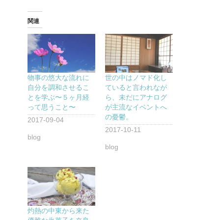
関連
物事の悠大な流れに
世の中はノマド化し
自分を調和させるこ
ていると言われなが
とを学ぶ〜５ヶ月経
ら、未だにアナログ
って思うこと〜
が主流なイベントへ
の憂鬱。
2017-09-04
2017-10-11
blog
blog
灼熱の中東から来た