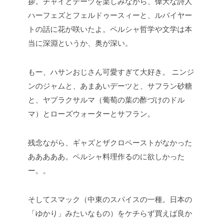
拶。チャイとデーツを楽しみながら、偉大な詩人
ハーフェズとフェルドゥースィーと、ルバイヤー
トの話に花が咲いたよ。ペルシャ哲学や文学は本
当に深淵というか、奥が深い。
もー、ハサンおじさん可愛すぎて大好き。
ニンジ
ンのジャムと、あまあいデーツと、サフラン砂糖
と、ヤプラクサルマ（葡萄の葉の酢づけのドル
マ）とローズウォーターとサフラン。
残念ながら、ギャズとザクロペーストがなかった
あああああ。ペルシャ料理作るのに欲しかった
ー。。
そしてスマック（中東のスパイスの一種。日本の
「ゆかり」みたいなもの）をケチらず買えば良か