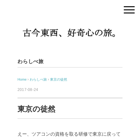
わらしべ旅
Home
›
わらしべ旅
›
東京の徒然
2017-08-24
東京の徒然
えー、ツアコンの資格を取る研修で東京に戻って