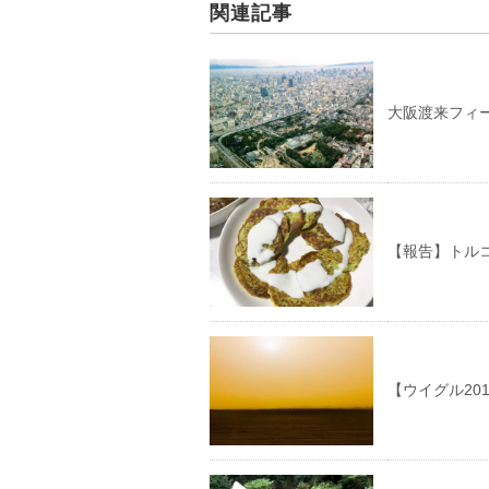
関連記事
大阪渡来フィ
【報告】トルコ料理
【ウイグル20