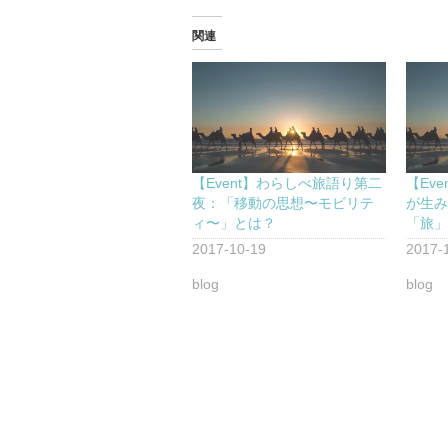
関連
【Event】わらしべ旅語り第二
【Ev
夜：「移動の思想〜モビリテ
が生
ィ〜」とは？
「旅
2017-10-19
2017-
blog
blog