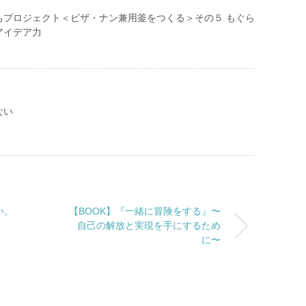
ちプロジェクト＜ピザ・ナン兼用釜をつくる＞その５ もぐら
アイデア力
ない
い。
【BOOK】『一緒に冒険をする』〜
自己の解放と実現を手にするため
に〜