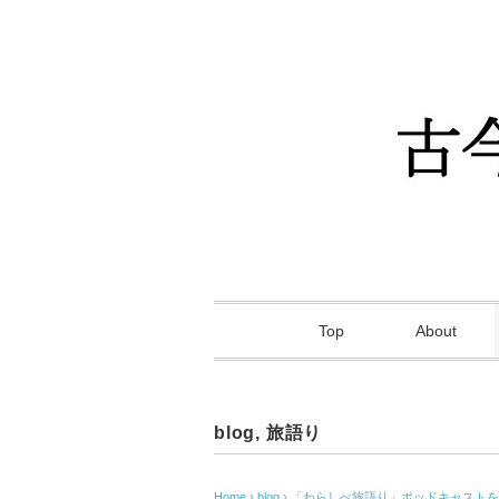
Top
About
blog
,
旅語り
Home
›
blog
›
「わらしべ旅語り」ポッドキャストを