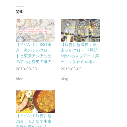
関連
【イベント】8/31東
【報告】超満員：東
京：海のシルクロー
京シルクロー ド見聞
ドと東南アジアの交
&食べ歩きツアー＜第
易文化と歴史の魅力
一回：新宿近辺編＞
2019-08-23
2019-06-09
blog
blog
【イベント報告】超
満員：みんなで中東
家庭料理作りの夕