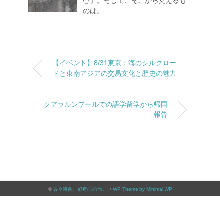
心」。そして、そこから見えるも
のは。
【イベント】8/31東京：海のシルクロー
ドと東南アジアの交易文化と歴史の魅力
クアラルンプールでの語学留学から帰国
報告
©
古今東西、好奇心の旅。
. /
WP Theme by Minimal WP