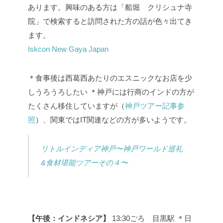
あります。興味のある方は「船堀 クリシュナ寺
院」で検索すると訪問された方の話が色々出てき
ます。
Iskcon New Gaya Japan
＊食事後は西葛西あたりのエスニックなお店を少
しうろうろしたい
＊神戸には行商のインドの方が
たくさん移住していますが（
神戸ツアー記事参
照
）、関東ではIT関連などの方が多いようです。
リトルインディア神戸〜神戸ワールド巡礼
&食材堪能ツアーその４〜
【午後：インドネシア】
13:30ごろ 目黒駅
＊日