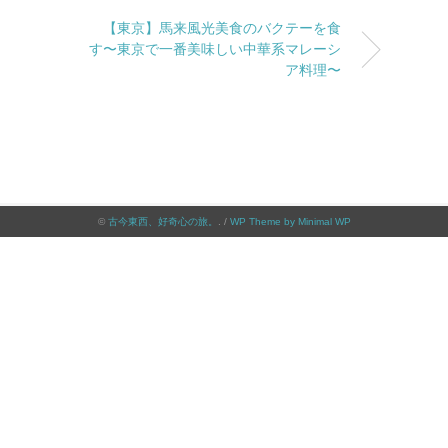
【東京】馬来風光美食のバクテーを食
す〜東京で一番美味しい中華系マレーシ
ア料理〜
©
古今東西、好奇心の旅。
. /
WP Theme by Minimal WP