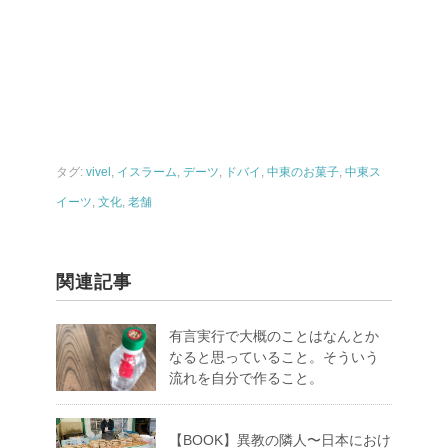
タグ:
vivel
,
イスラーム
,
デーツ
,
ドバイ
,
中東のお菓子
,
中東ス
イーツ
,
文化
,
老舗
関連記事
有言実行で大概のことはなんとか
なると思っていること。そういう
流れを自分で作ること。
【BOOK】異教の隣人〜日本におけ