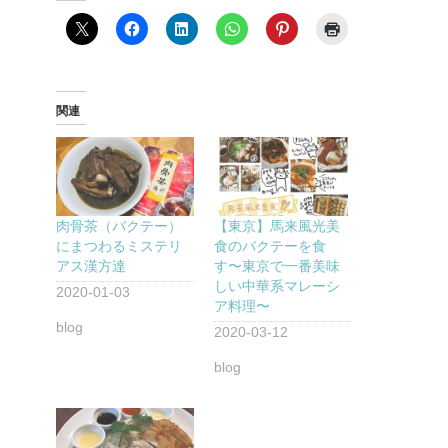
関連
肉骨茶（バクテー）
【東京】馬来風光美
にまつわるミステリ
食のバクテーを食
アス漢方達
す〜東京で一番美味
しい中華系マレーシ
2020-01-03
ア料理〜
blog
2020-03-12
blog