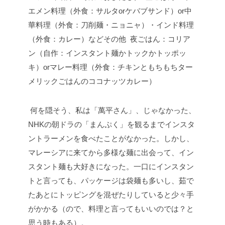
エメン料理（外食：サルタorケバブサンド）or中
華料理（外食：刀削麺・ニョニャ）・インド料理
（外食：カレー）などその他
夜ごはん：コリア
ン（自作：インスタント麺かトックかトッポッ
キ）orマレー料理（外食：チキンともちもちター
メリックごはんのココナッツカレー）
何を隠そう、私は「萬平さん」、じゃなかった、
NHKの朝ドラの「まんぷく」を観るまでインスタ
ントラーメンを食べたことがなかった。しかし、
マレーシアに来てから多様な麺に出会って、イン
スタント麺も大好きになった。一口にインスタン
トと言っても、パッケージは袋麺も多いし、茹で
たあとにトッピングを混ぜたりしていると少々手
がかかる（ので、料理と言ってもいいのでは？と
思う時もある）。