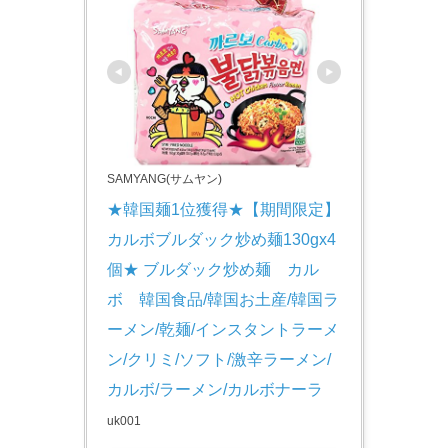
SAMYANG(サムヤン)
★韓国麺1位獲得★【期間限定】
カルボブルダック炒め麺130gx4
個★ ブルダック炒め麺　カル
ボ　韓国食品/韓国お土産/韓国ラ
ーメン/乾麺/インスタントラーメ
ン/クリミ/ソフト/激辛ラーメン/
カルボ/ラーメン/カルボナーラ
uk001