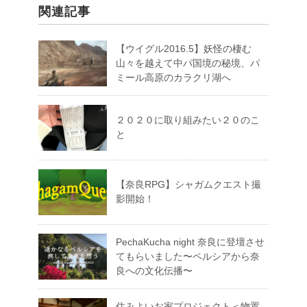
関連記事
【ウイグル2016.5】妖怪の棲む
山々を越えて中パ国境の秘境、パ
ミール高原のカラクリ湖へ
２０２０に取り組みたい２０のこ
と
【奈良RPG】シャガムクエスト撮
影開始！
PechaKucha night 奈良に登壇させ
てもらいました〜ペルシアから奈
良への文化伝播〜
住みよいお家プロジェクト＜物置